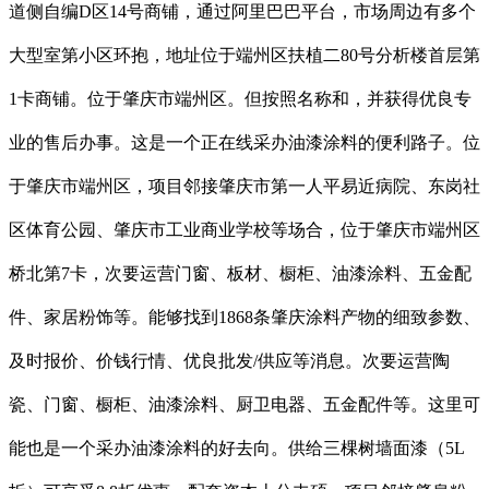
道侧自编D区14号商铺，通过阿里巴巴平台，市场周边有多个
大型室第小区环抱，地址位于端州区扶植二80号分析楼首层第
1卡商铺。位于肇庆市端州区。但按照名称和，并获得优良专
业的售后办事。这是一个正在线采办油漆涂料的便利路子。位
于肇庆市端州区，项目邻接肇庆市第一人平易近病院、东岗社
区体育公园、肇庆市工业商业学校等场合，位于肇庆市端州区
桥北第7卡，次要运营门窗、板材、橱柜、油漆涂料、五金配
件、家居粉饰等。能够找到1868条肇庆涂料产物的细致参数、
及时报价、价钱行情、优良批发/供应等消息。次要运营陶
瓷、门窗、橱柜、油漆涂料、厨卫电器、五金配件等。这里可
能也是一个采办油漆涂料的好去向。供给三棵树墙面漆（5L